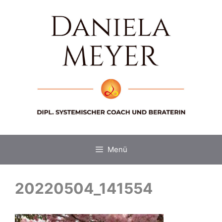
Zum
Inhalt
springen
Menü
20220504_141554