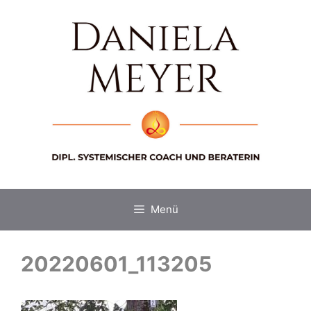
Zum
Inhalt
springen
Menü
20220601_113205