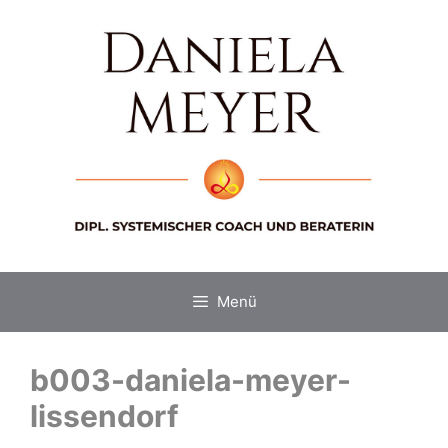
Zum
Inhalt
springen
Menü
b003-daniela-meyer-
lissendorf