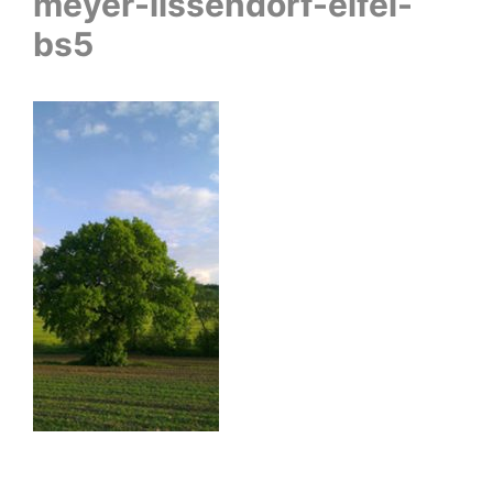
meyer-lissendorf-eifel-
bs5