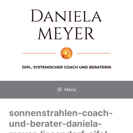
Zum
Inhalt
springen
Menü
sonnenstrahlen-coach-
und-berater-daniela-